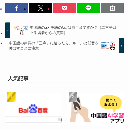
中国語のaと英語の/æ/は同じ音ですか？（二言語以
上学習者からの質問）
中国語の声調の「三声」に迷ったら、ルールと低音を
伸ばすことに注意
人気記事