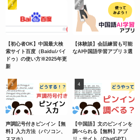
【初心者OK】中国最大検
【体験談】会話練習も可能
索サイト百度（Baidu/バイ
なAI中国語学習アプリ３選
ドゥ）の使い方※2025年更
新
声調記号付きピンイン【無
【中国語】文のピンインを
料】入力方法（パソコン、
調べられる【無料】アプ
スマホ）
リ・サイト（ChatGPT）